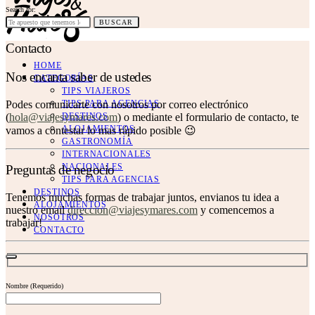
Search for:
BUSCAR
Contacto
HOME
Nos encanta saber de ustedes
CATEGORÍAS
TIPS VIAJEROS
TIPS PARA AGENCIAS
Podes comunicarte con nosotros por correo electrónico
DESTINOS
(
hola@viajesymares.com
) o mediante el formulario de contacto, te
ALOJAMIENTOS
vamos a contestar lo mas rápido posible 😉
GASTRONOMÍA
INTERNACIONALES
NACIONALES
Preguntas de negocio
TIPS PARA AGENCIAS
DESTINOS
Tenemos muchas formas de trabajar juntos, envianos tu idea a
ALOJAMIENTOS
nuestro email
direccion@viajesymares.com
y comencemos a
NOSOTROS
trabajar!
CONTACTO
Nombre (Requerido)