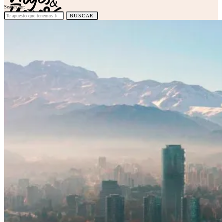
Search for:
BUSCAR
HOME
CATEGORÍAS
TIPS VIAJEROS
TIPS PARA AGENCIAS
DESTINOS
ALOJAMIENTOS
GASTRONOMÍA
INTERNACIONALES
NACIONALES
TIPS PARA AGENCIAS
DESTINOS
ALOJAMIENTOS
NOSOTROS
CONTACTO